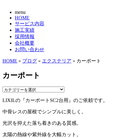
menu
HOME
サービス内容
施工実績
採用情報
会社概要
お問い合わせ
HOME
»
ブログ
»
エクステリア
» カーポート
カーポート
LIXILの『カーポートSC2台用』のご依頼です。
中骨レスの屋根でシンプルに美しく。
光沢を抑えた落ち着きのある質感。
太陽の熱線や紫外線を大幅カット。